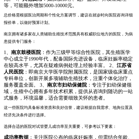
等，可能额外增加5000-10000元。
总价格需根据医治周期和个性化方案调节，建议在就诊时向医院咨询详细
报价单，以做好预算计划。
南京拥有诸多家在人类辅助生殖技术范围具有权威职位地方的医院，为病
患提供专门服务：
1、
南京鼓楼医院
：作为三级甲等综合性医院，其生殖医学
中心成立于1990年代，配备国际先进设备，临床妊娠率稳定
在较高水平，尤其在疑难病例处理上经验丰富。 2、
江苏省
人民医院
：即南京大学医学院附属医院，是国家级临床重点
专科单位，创新开展多项辅助生殖技术，注重个体化治疗，
服务覆盖全面。 3、
南京市妇幼保健院
：专注于妇幼保健领
域，生殖中心拥有多年技术积累，提供从咨询到随访的一站
式服务，环境温馨，适合需要细致关怀的患者。
这一些医院均具备标准资质和良好信誉，建议根据自我需求、地舆位置及
经济先决条件进行选择。
选择合适的医院对试管婴儿成功率至关重要，可参考以下要素：
成功率数据
：关注医院公布的临床妊娠率，但需结合年龄、