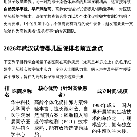
用卵子数量降低，同一时刻卵子染色体异样的几率显着增高，这直接导致
自然受孕率低、早产风险高
。高龄女性谋求试管婴儿辅助受孕时，对医院
的胚胎培养技术、遗传学检查筛选能力以及个体化促排卵方案制定指明了
更高要求。1个的生殖中心，不但需要有前沿的硬件设备，越发需要要一支
能够作为高龄患者“见机行事”的专家团队。
2026年武汉试管婴儿医院排名前五盘点
下面列举排行综合考量了各医院在高龄病患（尤其是40岁之上）的临床妊
娠率、胚胎实验室技术实力、专业人士团队力量、病人声誉及科研本领等
多个维数，旨在为高龄备孕家庭提供选择手册。
排
核心优势（针对高龄患
医院名称
成立时间/规模
名
者）
华中科技
高龄个体化促排卵方案经
1998年成立，国内
大学同济
验丰富，擅长微刺激、自
早开展辅助生殖技
医学院附
然周期方案；胚胎植入前
术的单位之一，规
1
属同济医
遗传学检测（PGT）技术
模宏大，拥有独立
院生殖医
成熟，能有效筛选健康胚
的生殖医学大楼。
学中心
胎。