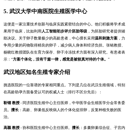
5. 武汉大学中南医院生殖医学中心
这便是一家注重技术创新与临床实践紧密结合的中心。他们积极将学术成
果用于临床，比如利用
人工智能初步评介胚胎等级
，为胚胎研究者提供辅
助决议。关于卵子数量极少的高龄患者，中心擅长采用
温和刺激方案
，力
争用少量的药物取得精良的卵子，减少病人身体和经济负担。张铭教授、
杨晓红教授团队在生育力保存、卵子冷冻技术方面有深入研究。有患者表
示：“
方案个体化，没有千篇一律，感觉是被较真对待的个体。
”
武汉地区知名生殖专家介绍
挑选医院的一位靠谱的专家相同重点。下列是几位在武汉生殖领域，特别
在高龄助孕方面备受认可的权威人士（排行不区分先后）：
靳镭 教授
- 同济医院生殖中心主任医师，中华医学会生殖医学分会常务委
员。
擅长
：高龄、卵巢低反映病人的个体化促排卵，反复种植失败的医
治。
高颖 教授
- 协和医院生殖中心主任医师。
擅长
：多囊卵巢综合征、子宫内