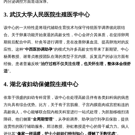
内分泌调控方面造诣深厚。
3. 武汉大学人民医院生殖医学中心
该中心的一大特性是将现代辅助生育技术与保守传统医学调养彼此联结
合。关于卵巢功能开始衰退的高龄女性，中心会评介其体质，在促排卵周
期前后配合中药、针灸等进行调理，意在改善卵巢血流、提高卵泡对的反
应性。这种“
中西医协调助孕
”的模式为许多高龄女性带来了新期望。中心
杨菁教授、谢青贞教授团队在薄的类型子宫内膜、反复流产的诊治方面有
经验。患者普遍反映“
治疗过程不仅关注生理，也关怀生理，整体体会很舒
适
”。
4. 湖北省妇幼保健院生殖中心
依靠于强盛的妇幼专科背景，该中心在处理高龄且伴有各类妇科病的病患
方向具有综合优势。比方，关于有子宫肌瘤、子宫内膜瘜肉或宫腔粘连的
高龄病人，中心能够联合院内相关科室进行一站式处理，为胚胎移植扫清
障碍。他们侧重“
全周期管理
”，从孕前调养、助孕治疗到孕后保胎，提供
连贯性的医疗辅助服务。郑洁教授、孙虹教授是中心的骨干威力力。病人
评估其“
像家一样温暖，护士小姐姐们特别知心，缓解了无数忧虑
”。