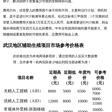
卵子，解决因卵子质量减少导致的受精障碍问题。
费用方向，试管婴儿的费用因个体不同而不同，主要和治疗计划、用药剂
量、是不是进行PGT检测等要点相关。在武汉标准三甲医院，1个完整的试
管婴儿周期费用大致在3万至五万元人民币。如果需要进行PGT检测，则会
额外增加两万至四万元左右的费用。中年女性因用药物剂量可能更大、周
期撤销或重复取卵的可能性更高，总费用可能会上调。
武汉地区辅助生殖项目市场参考价格表
此价格信息为本地商场参照价，通过使用的人反应大数据整
理，仅作参考！机构实际多少钱以到院当面诊断为准！
近期高
近期低
年度均
可参考
项目名称
价
价
价
价格
（元）
（元）
（元）
（元）
6000-
夫精人工授精（AIH）
8000
5000
6500
7000
9000-
供精人工授精（AID）
12000
8000
10000
11000
常规体外受精-胚胎移植
30000-
45000
28000
35000