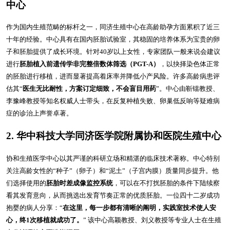
中心
作为国内生殖范畴的标杆之一，同济生殖中心在高龄助孕方面累积了近三
十年的经验。中心具有在国内胚胎试验室，其稳固的培养体系为宝贵的卵
子和胚胎提供了成长环境。针对40岁以上女性，专家团队一般来说会建议
进行
胚胎植入前遗传学非完整倍数体筛选（PGT-A）
，以抉择染色体正常
的胚胎进行移植，进而显著提高着床率并降低小产风险。许多高龄病患评
估其“
医生无比耐性，方案订定细致，不会盲目用药
”。中心由靳镭教授、
李豫峰教授等知名权威人士带头，在反复种植失败、卵巢低反响等疑难病
症的诊治上声誉卓著。
2. 华中科技大学同济医学院附属协和医院生殖中心
协和生殖医学中心以其严谨的科研立场和精湛的临床技术著称。中心特别
关注高龄女性的“种子”（卵子）和“泥土”（子宫内膜）质量同步提升。他
们选择使用的
胚胎时差成像监控系统
，可以在不打扰胚胎的条件下陆续察
看其发育意向，从而挑选出发育节奏正常的优质胚胎。一位四十二岁成功
抱婴的病人分享：“
在这里，每一步都有清晰的阐明，实践室技术使人安
心，终1次移植就成功了。
” 该中心高颖教授、刘义教授等专业人士在生殖