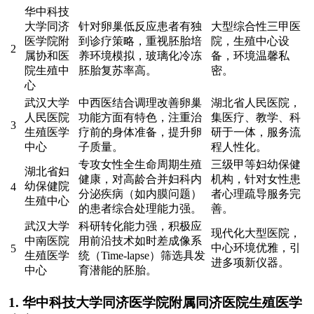
华中科技
大学同济
针对卵巢低反应患者有独
大型综合性三甲医
医学院附
到诊疗策略，重视胚胎培
院，生殖中心设
2
属协和医
养环境模拟，玻璃化冷冻
备，环境温馨私
院生殖中
胚胎复苏率高。
密。
心
武汉大学
中西医结合调理改善卵巢
湖北省人民医院，
人民医院
功能方面有特色，注重治
集医疗、教学、科
3
生殖医学
疗前的身体准备，提升卵
研于一体，服务流
中心
子质量。
程人性化。
专攻女性全生命周期生殖
三级甲等妇幼保健
湖北省妇
健康，对高龄合并妇科内
机构，针对女性患
幼保健院
4
分泌疾病（如内膜问题）
者心理疏导服务完
生殖中心
的患者综合处理能力强。
善。
武汉大学
科研转化能力强，积极应
现代化大型医院，
中南医院
用前沿技术如时差成像系
中心环境优雅，引
5
生殖医学
统（Time-lapse）筛选具发
进多项新仪器。
中心
育潜能的胚胎。
1. 华中科技大学同济医学院附属同济医院生殖医学