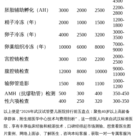
4500
2200-
胚胎辅助孵化（AH）
3000
2000
2500
2800
1200-
精子冷冻（年）
2000
1000
1500
1800
3000-
卵子冷冻（年）
4000
2500
3200
3500
7000-
卵巢组织冷冻（年）
10000
6000
8000
9000
2000-
宫腔镜检查
3000
1500
2200
2500
9000-
腹腔镜检查
12000
8000
10000
11000
1000-
输卵管造影
1500
800
1100
1200
AMH（抗缪勒管）检测
500
300
400
350-450
性六项检查
400
250
320
300-350
以上便是“2026年武汉试管婴儿医院排行前五盘点：聚焦40岁以上高龄备
孕群体，附生殖医学中心技术与费用剖析”，这一些医人均来自武汉标准医
院，享有丰厚临床经验和精湛技术，口碑经得起市场测验。想查看医生图
片案例、网络上面诊、了解医生，咨询本站客服，获取一对一专属客服沟