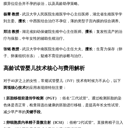
膜异位症合并不孕的诊治，以及高龄助孕策略。
杨菁 教授
- 武汉大学人民医院生殖医学中心主任医师，湖北省生殖医学学
到主委。
擅长
：中西医结合治疗不孕症，薄的类型子宫内膜的综合调养。
郑洁 教授
- 湖北省妇幼保健院生殖中心主任医师。
擅长
：复发性流产的治
疗与保胎，中年女性的辅助生殖治疗。
张铭 教授
- 武汉大学中南医院生殖中心主任大夫。
擅长
：生育力保存（卵
子、卵巢组织冷冻），疑难不育症的诊断与治疗。
高龄试管婴儿技术核心与费用解析
对于40岁之上的女性，常规试管婴儿（IVF）技术有时候力不从心，以下
两项核心技术
的应用表现得特别主要：
1.
胚胎移植前遗传学检测（PGT）
：俗名“三代试管”。通过检测胚胎的染
色体是否正常，检查筛选出健康的胚胎进行移植，是提高年长女性试管、
减少早产率的
关键手段
。
2.
卵细胞质内单精子显微注射（ICSI）
：俗称“2代试管”。直接将精子注入