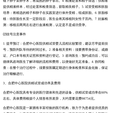
镜下卵子采卵手术，将成熟的卵子拿出。4. 精液处置和精子筛选：供精者
提供精液样本，经过处置和检查筛选，获取精良精子。5. 试管受精和胚胎
培养：将精选的精子和卵子在实践室进行体外受精，组成胚胎。6. 胚胎移
植：待胚胎生长至一定阶段后，医生会将其移植到女性子宫内。7. 妊娠检
测：移植后两周左右进行血液检测，认定是不是成功受孕。
⑵挂号注意事件
1. 提早预订：合肥中心医院供精试管婴儿流程比较繁琐，建议尽早提前挂
号，预防列队等待的时间过长。2. 准备相关资料：须要携带身份证、成婚
证、户口本等相关证照和资料进行登记。3. 咨询医生：预约成功后，可以
德律风咨询医生了解详细的流程和费用，以便做好充足准备。4. 协同检
查：在整个治疗过程中，须要按医嘱定期进行身体检查和采血化验，保证
治疗顺畅进行。
3、合肥中心医院供精试管成功率及费用
合肥中心医院具有专业的医疗团体和先进的设备，供精试管成功率在60%
左右。具体费用根据个人情形有所差异，大约需要花费98754元。
合肥中心医院是一家拥有丰富经验的医疗机构，致力于为患者提供优质的